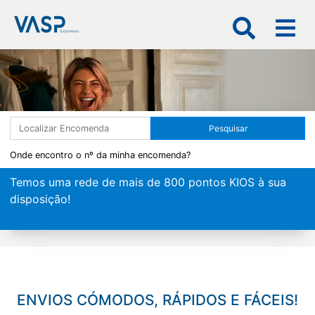
×
VASP
Pesquisar
Expresso
Onde encontro o nº da minha encomenda?
Particulares
emos uma rede de mais de 800 pontos KIOS à sua
Gara
Empresas
isposição!
conc
Rede
kios
Frota
Notícias
ENVIOS CÓMODOS, RÁPIDOS E FÁCEIS!