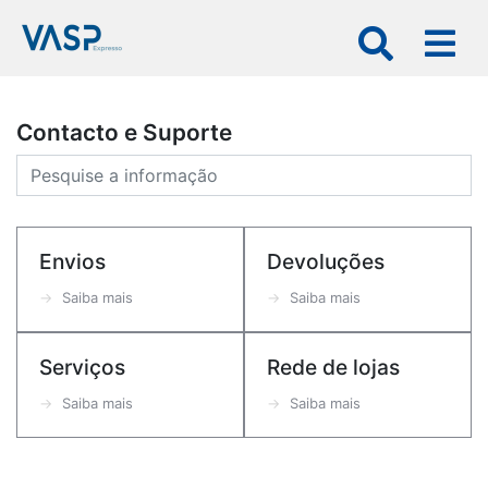
×
Contacto e Suporte
VASP
Expresso
Envios
Devoluções
Particulares
Empresas
Saiba mais
Saiba mais
Business
Serviços
Rede de lojas
Rede
Saiba mais
Saiba mais
kios
Serviços
kios