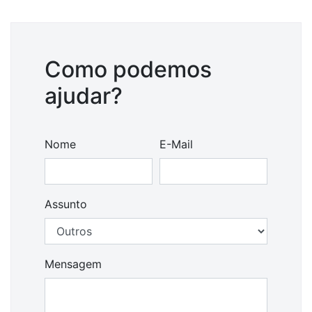
E-
Commerce
Infraestrutura
Como podemos
logística
ajudar?
Ajuda
Grupo
VASP
Nome
E-Mail
Quer
ser
distribuidor
Assunto
Quer
ser
cliente
Mensagem
Quer
ser
agente