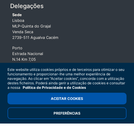
Delegações
Sede
Lisboa
MLP-Quinta do Grajal
Venda Seca
2739-511 Agualva Cacém
Porto
Estrada Nacional
N.14 Km 7,05
Lugar de Pinta
Este website utiliza cookies próprios e de terceiros para otimizar o seu
4474-002 Maia
funcionamento e proporcionar-lhe uma melhor experiência de
navegação. Ao clicar em “Aceitar cookies”, concorda com a utilização
Coimbra
destes ficheiros. Poderá ainda gerir a utilização de cookies e consultar
Parque Industrial de Taveiro - Lt.7
a nossa
Política de Privacidade e de Cookies
3045-504 Taveiro
ACEITAR COOKIES
Algarve
Parque Comercial do Algarve
PREFERÊNCIAS
LANKA - Guia
8200-425 Guia - Albufeira